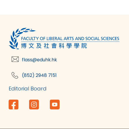
flass@eduhk.hk
(852) 2948 7151
Editorial Board