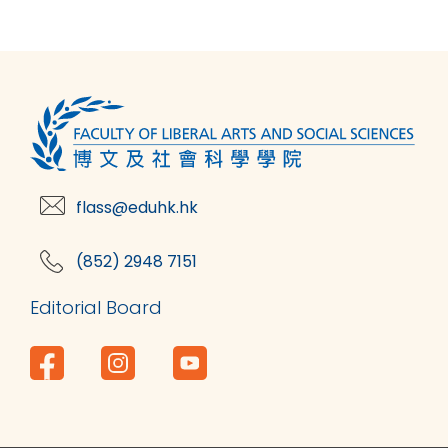
flass@eduhk.hk
(852) 2948 7151
Editorial Board