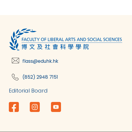
flass@eduhk.hk
(852) 2948 7151
Editorial Board