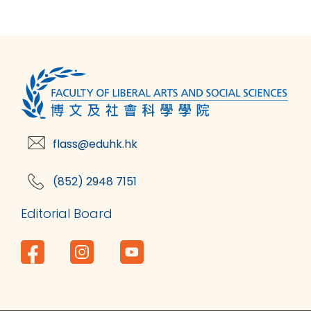
flass@eduhk.hk
(852) 2948 7151
Editorial Board