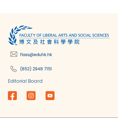
flass@eduhk.hk
(852) 2948 7151
Editorial Board