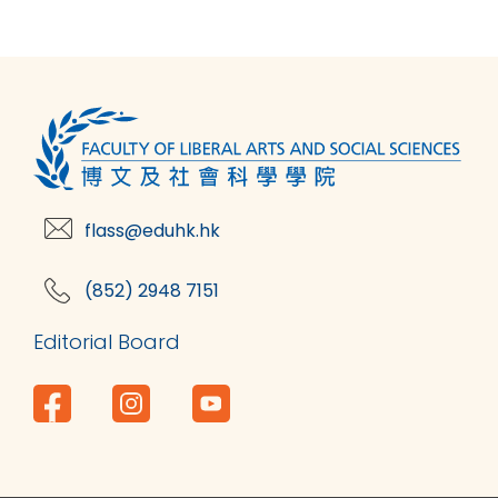
flass@eduhk.hk
(852) 2948 7151
Editorial Board